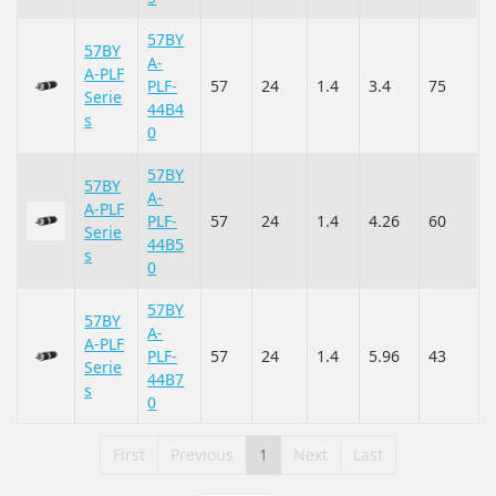
57BY
57BY
A-
A-PLF
PLF-
57
24
1.4
3.4
75
Serie
44B4
s
0
57BY
57BY
A-
A-PLF
PLF-
57
24
1.4
4.26
60
Serie
44B5
s
0
57BY
57BY
A-
A-PLF
PLF-
57
24
1.4
5.96
43
Serie
44B7
s
0
First
Previous
1
Next
Last