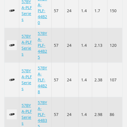
57BY
A-
A-PLF
PLF-
57
24
1.4
1.7
150
Serie
44B2
s
0
57BY
57BY
A-
A-PLF
PLF-
57
24
1.4
2.13
120
Serie
44B2
s
5
57BY
57BY
A-
A-PLF
PLF-
57
24
1.4
2.38
107
Serie
44B2
s
8
57BY
57BY
A-
A-PLF
PLF-
57
24
1.4
2.98
86
Serie
44B3
s
5