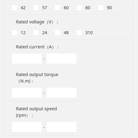
42
57
60
80
90
Rated voltage（V）：
12
24
48
310
Rated current（A）：
-
Rated output torque
（N.m)：
-
Rated output speed
(rpm）：
-