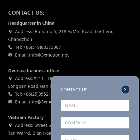
CONTACT US:
Headquarter in China
Address: Building 5, 218 FuMin Road, LuCheng
Changzhou
Tel: +86(519)88373007
Email: info@3xmotion.net
Oversea business office
Address:#211，Building 3, Zijin Lianhe Square, 155#
Longpan Road,Nanjing, P.R China
CONTACT US
X
Tel: +86(25)85521969
Email: info@3xmotion.net
Vietnam Factory
Address: Street 6, Ho Nai Industrial Park,Phase 2,Phuoc
Tan Warrd, Bien Hoa City, Dong Nai Province, Vietnam