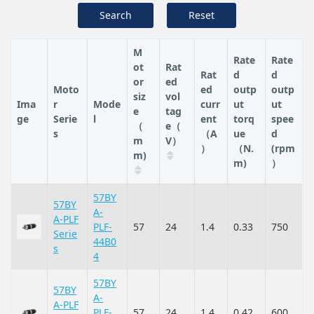
Search
Reset
M
Rate
Rate
ot
Rat
Rat
d
d
or
ed
Moto
ed
outp
outp
siz
vol
Ima
r
Mode
curr
ut
ut
e
tag
ge
Serie
l
ent
torq
spee
（
e（
s
（A
ue
d
m
V）
）
（N.
(rpm
m)
m)
）
57BY
57BY
A-
A-PLF
PLF-
57
24
1.4
0.33
750
Serie
44B0
s
4
57BY
57BY
A-
A-PLF
PLF-
57
24
1.4
0.42
600